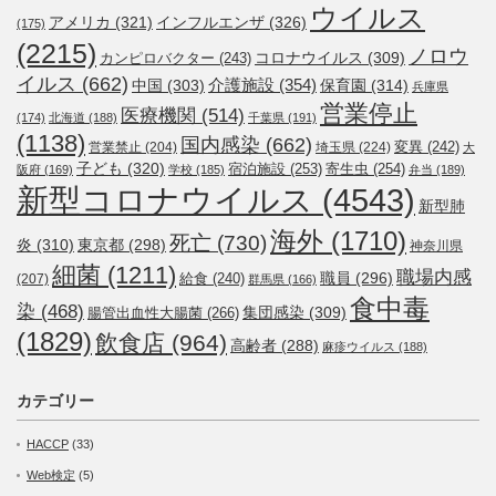
ウイルス
アメリカ
(321)
インフルエンザ
(326)
(175)
(2215)
ノロウ
コロナウイルス
(309)
カンピロバクター
(243)
イルス
(662)
介護施設
(354)
中国
(303)
保育園
(314)
兵庫県
営業停止
医療機関
(514)
(174)
北海道
(188)
千葉県
(191)
(1138)
国内感染
(662)
変異
(242)
営業禁止
(204)
埼玉県
(224)
大
子ども
(320)
宿泊施設
(253)
寄生虫
(254)
阪府
(169)
学校
(185)
弁当
(189)
新型コロナウイルス
(4543)
新型肺
海外
(1710)
死亡
(730)
炎
(310)
東京都
(298)
神奈川県
細菌
(1211)
職場内感
職員
(296)
給食
(240)
(207)
群馬県
(166)
食中毒
染
(468)
集団感染
(309)
腸管出血性大腸菌
(266)
(1829)
飲食店
(964)
高齢者
(288)
麻疹ウイルス
(188)
カテゴリー
HACCP
(33)
Web検定
(5)