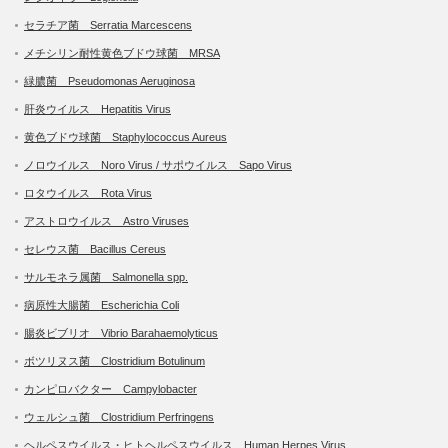
セラチア菌 Serratia Marcescens
メチシリン耐性黄色ブドウ球菌 MRSA
緑膿菌 Pseudomonas Aeruginosa
肝炎ウイルス Hepatitis Virus
黄色ブドウ球菌 Staphylococcus Aureus
ノロウイルス Noro Virus / サポウイルス Sapo Virus
ロタウイルス Rota Virus
アストロウイルス Astro Viruses
セレウス菌 Bacillus Cereus
サルモネラ属菌 Salmonella spp.
病原性大腸菌 Escherichia Coli
腸炎ビブリオ Vibrio Barahaemolyticus
ボツリヌス菌 Clostridium Botulinum
カンピロバクター Campylobacter
ウェルシュ菌 Clostridium Perfringens
ヘルペスウイルス・ヒトヘルペスウイルス Human Herpes Virus