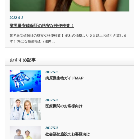
2022-9-2
業界最安値保証の格安な検便検査！
業界最安値保証の格安な検便検査！ 他社の価格より５％以上お値引き致しま
す！ 格安な検便検査（腸内…
おすすめ記事
2017/7/3
病原微生物ガイドMAP
2017/7/3
医療機関のお客様向け
2017/7/3
社会福祉施設のお客様向け