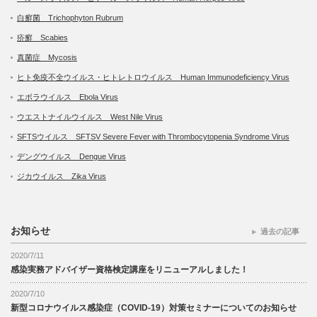
白癬菌 Trichophyton Rubrum
疥癬 Scabies
真菌症 Mycosis
ヒト免疫不全ウイルス・ヒトレトロウイルス Human Immunodeficiency Virus
エボラウイルス Ebola Virus
ウエストナイルウイルス West Nile Virus
SFTSウイルス SFTSV Severe Fever with Thrombocytopenia Syndrome Virus
デングウイルス Dengue Virus
ジカウイルス Zika Virus
お知らせ
過去の記事
2020/7/11
感染実務アドバイザー資格検定講座をリニューアルしました！
2020/7/10
新型コロナウイルス感染症（COVID-19）対策セミナーについてのお知らせ