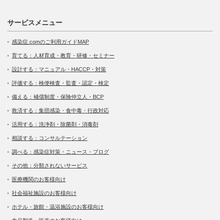
サービスメニュー
感染症.comのご利用ガイドMAP
育てる：人材育成・教育・研修・セミナー
設計する：マニュアル・HACCP・対策
評価する：検便検査・監査・認定・検定
備える：補償制度・保険仲立人・BCP
救済する：集団感染・食中毒・行政対応
活用する：洗浄剤・除菌剤・消毒剤
相談する：コンサルテーション
調べる：感染症対策・ニュース・ブログ
その他：分類されないサービス
医療機関のお客様向け
社会福祉施設のお客様向け
ホテル・旅館・温浴施設のお客様向け