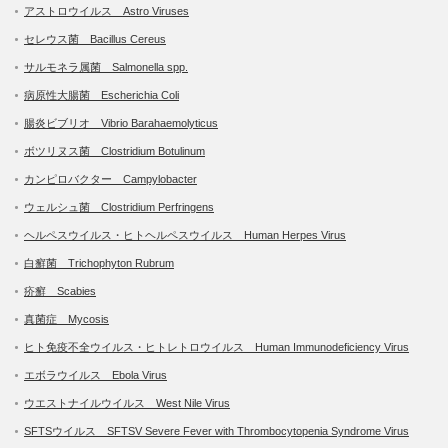
アストロウイルス Astro Viruses
セレウス菌 Bacillus Cereus
サルモネラ属菌 Salmonella spp.
病原性大腸菌 Escherichia Coli
腸炎ビブリオ Vibrio Barahaemolyticus
ボツリヌス菌 Clostridium Botulinum
カンピロバクター Campylobacter
ウェルシュ菌 Clostridium Perfringens
ヘルペスウイルス・ヒトヘルペスウイルス Human Herpes Virus
白癬菌 Trichophyton Rubrum
疥癬 Scabies
真菌症 Mycosis
ヒト免疫不全ウイルス・ヒトレトロウイルス Human Immunodeficiency Virus
エボラウイルス Ebola Virus
ウエストナイルウイルス West Nile Virus
SFTSウイルス SFTSV Severe Fever with Thrombocytopenia Syndrome Virus