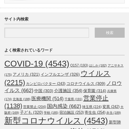
サイト内検索
よく検索されているワード
COVID-19
(4543)
O157
(193)
はしか
(182)
アニサキス
ウイルス
アメリカ
(321)
インフルエンザ
(326)
(175)
(2215)
ノロウ
コロナウイルス
(309)
カンピロバクター
(243)
イルス
(662)
介護施設
(354)
中国
(303)
保育園
(314)
兵庫県
営業停止
医療機関
(514)
(174)
北海道
(188)
千葉県
(191)
(1138)
国内感染
(662)
変異
(242)
営業禁止
(204)
埼玉県
(224)
大
子ども
(320)
宿泊施設
(253)
寄生虫
(254)
阪府
(169)
学校
(185)
弁当
(189)
新型コロナウイルス
(4543)
新型肺