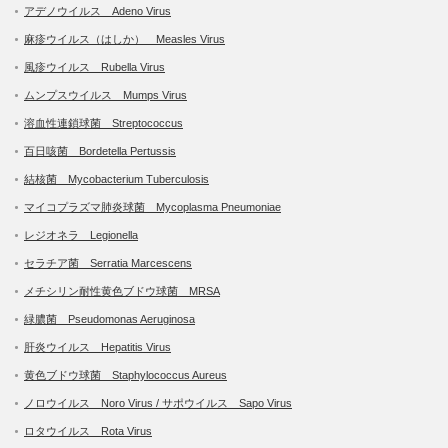
アデノウイルス Adeno Virus
麻疹ウイルス（はしか） Measles Virus
風疹ウイルス Rubella Virus
ムンプスウイルス Mumps Virus
溶血性連鎖球菌 Streptococcus
百日咳菌 Bordetella Pertussis
結核菌 Mycobacterium Tuberculosis
マイコプラズマ肺炎球菌 Mycoplasma Pneumoniae
レジオネラ Legionella
セラチア菌 Serratia Marcescens
メチシリン耐性黄色ブドウ球菌 MRSA
緑膿菌 Pseudomonas Aeruginosa
肝炎ウイルス Hepatitis Virus
黄色ブドウ球菌 Staphylococcus Aureus
ノロウイルス Noro Virus / サポウイルス Sapo Virus
ロタウイルス Rota Virus