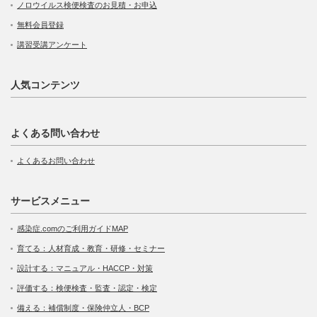
ノロウイルス検便検査のお見積・お申込
無料会員登録
講習受講アンケート
人気コンテンツ
よくある問い合わせ
よくあるお問い合わせ
サービスメニュー
感染症.comのご利用ガイドMAP
育てる：人材育成・教育・研修・セミナー
設計する：マニュアル・HACCP・対策
評価する：検便検査・監査・認定・検定
備える：補償制度・保険仲立人・BCP