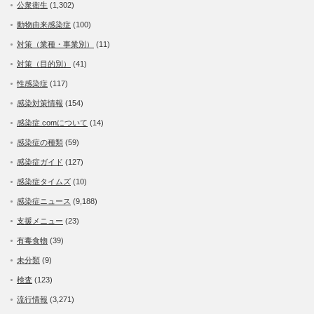
公衆衛生
(1,302)
動物由来感染症
(100)
対策（業種・事業別）
(11)
対策（目的別）
(41)
性感染症
(117)
感染対策情報
(154)
感染症.comについて
(14)
感染症の種類
(59)
感染症ガイド
(127)
感染症タイムズ
(10)
感染症ニュース
(9,188)
支援メニュー
(23)
有毒食物
(39)
未分類
(9)
検査
(123)
流行情報
(3,271)