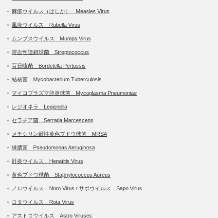
麻疹ウイルス（はしか） Measles Virus
風疹ウイルス Rubella Virus
ムンプスウイルス Mumps Virus
溶血性連鎖球菌 Streptococcus
百日咳菌 Bordetella Pertussis
結核菌 Mycobacterium Tuberculosis
マイコプラズマ肺炎球菌 Mycoplasma Pneumoniae
レジオネラ Legionella
セラチア菌 Serratia Marcescens
メチシリン耐性黄色ブドウ球菌 MRSA
緑膿菌 Pseudomonas Aeruginosa
肝炎ウイルス Hepatitis Virus
黄色ブドウ球菌 Staphylococcus Aureus
ノロウイルス Noro Virus / サポウイルス Sapo Virus
ロタウイルス Rota Virus
アストロウイルス Astro Viruses