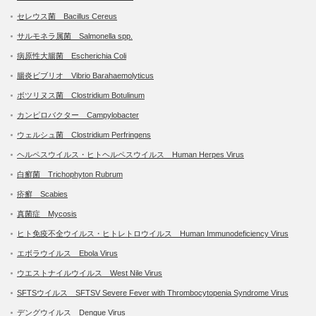
セレウス菌 Bacillus Cereus
サルモネラ属菌 Salmonella spp.
病原性大腸菌 Escherichia Coli
腸炎ビブリオ Vibrio Barahaemolyticus
ボツリヌス菌 Clostridium Botulinum
カンピロバクター Campylobacter
ウェルシュ菌 Clostridium Perfringens
ヘルペスウイルス・ヒトヘルペスウイルス Human Herpes Virus
白癬菌 Trichophyton Rubrum
疥癬 Scabies
真菌症 Mycosis
ヒト免疫不全ウイルス・ヒトレトロウイルス Human Immunodeficiency Virus
エボラウイルス Ebola Virus
ウエストナイルウイルス West Nile Virus
SFTSウイルス SFTSV Severe Fever with Thrombocytopenia Syndrome Virus
デングウイルス Dengue Virus