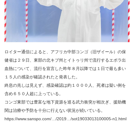
ロイター通信によると、アフリカ中部コンゴ（旧ザイール）の保
健省は２９日、東部の北キブ州とイトゥリ州で流行するエボラ出
血熱について、流行を宣言した昨年８月以降では１日で最も多い
１５人の感染が確認されたと発表した。
終息の兆しは見えず、感染確認は約１０００人、死者は疑い例を
含め６５０人超に上っている。
コンゴ東部では豊富な地下資源を巡る武力衝突が相次ぎ、援助機
関は治療や予防を十分に行えない状況が続いている。
https://www.sanspo.com/…/2019…/sot19033013100005-n1.html