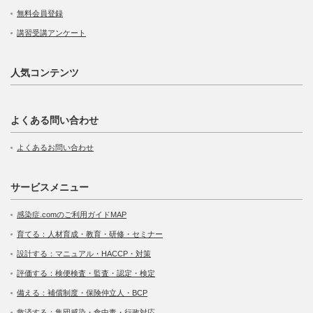
無料会員登録
講習受講アンケート
人気コンテンツ
よくある問い合わせ
よくあるお問い合わせ
サービスメニュー
感染症.comのご利用ガイドMAP
育てる：人材育成・教育・研修・セミナー
設計する：マニュアル・HACCP・対策
評価する：検便検査・監査・認定・検定
備える：補償制度・保険仲立人・BCP
救済する：集団感染・食中毒・行政対応