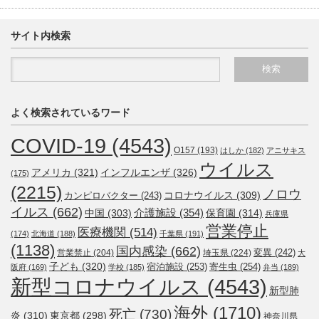
サイト内検索
よく検索されているワード
COVID-19
(4543)
O157
(193)
はしか
(182)
アニサキス
ウイルス
アメリカ
(321)
インフルエンザ
(326)
(175)
(2215)
ノロウ
コロナウイルス
(309)
カンピロバクター
(243)
イルス
(662)
介護施設
(354)
中国
(303)
保育園
(314)
兵庫県
営業停止
医療機関
(514)
(174)
北海道
(188)
千葉県
(191)
(1138)
国内感染
(662)
変異
(242)
営業禁止
(204)
埼玉県
(224)
大
子ども
(320)
宿泊施設
(253)
寄生虫
(254)
阪府
(169)
学校
(185)
弁当
(189)
新型コロナウイルス
(4543)
新型肺
海外
(1710)
死亡
(730)
炎
(310)
東京都
(298)
神奈川県