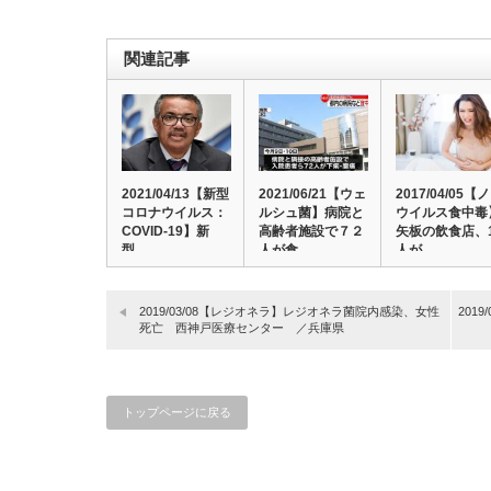
関連記事
2021/04/13【新型
2021/06/21【ウェ
2017/04/05【
コロナウイルス：
ルシュ菌】病院と
ウイルス食中毒
COVID-19】新
高齢者施設で７２
矢板の飲食店、
型…
人が食…
人が…
2019/03/08【レジオネラ】レジオネラ菌院内感染、女性
201
死亡 西神戸医療センター ／兵庫県
トップページに戻る