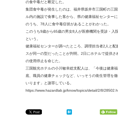
の食中毒だと断定した。
集団食中毒が発生したのは、福井県坂井市三国町の三国
ル内の施設で食事した客から、県の健康福祉センターに通
のうち、78人に食中毒症状があることがわかった。
このうち9歳から65歳の男女8人が医療機関を受診・入
という。
健康福祉センターが調べたところ、調理担当者2人と配
スが同一の型だったことが判明。2日にホテルで提供さ
の使用停止を命じた。
三国観光ホテルの小川敏幸総支配人は、「今後は健康福
底、職員の健康チェックなど、いっそうの衛生管理を徹
いります」と謝罪している。
https://www.hazardlab.jp/know/topics/detail/2/8/28502.h