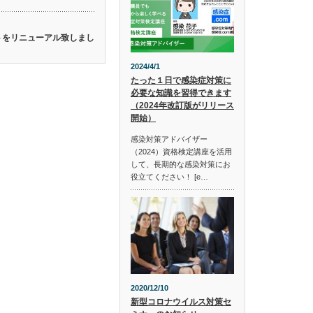
イトをリニューアル致しまし
2024/4/1
たった１日で感染症対策に
必要な知識を習得できます
（2024年改訂版がリリース
開始）
感染対策アドバイザー
（2024）資格検定講座を活用
して、長期的な感染対策にお
役立てください！ [e…
2020/12/10
新型コロナウイルス対策セ