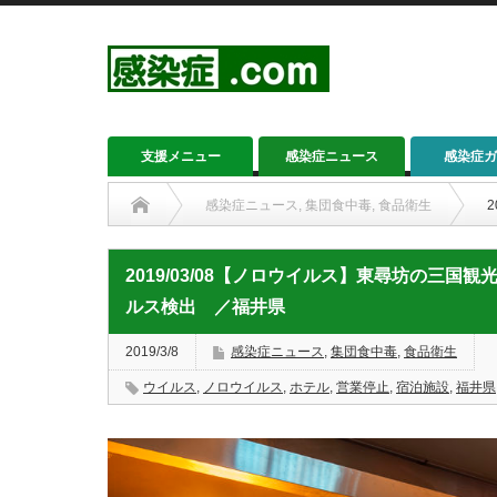
支援メニュー
感染症ニュース
感染症ガ
感染症ニュース
,
集団食中毒
,
食品衛生
2019/03/08【ノロウイルス】東尋坊の三国観
ルス検出 ／福井県
2019/3/8
感染症ニュース
,
集団食中毒
,
食品衛生
ウイルス
,
ノロウイルス
,
ホテル
,
営業停止
,
宿泊施設
,
福井県