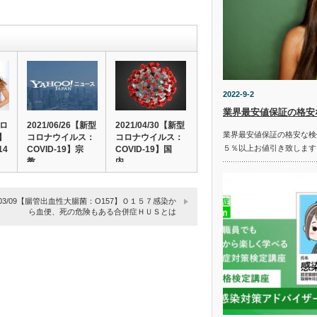
2022-9-2
業界最安値保証の格安
ノロ
2021/06/26【新型
2021/04/30【新型
業界最安値保証の格安な検
】
コロナウイルス：
コロナウイルス：
５％以上お値引き致します
14
COVID-19】宗
COVID-19】国
教…
内…
9/03/09【腸管出血性大腸菌：O157】Ｏ１５７感染か
ら血便、死の危険もある合併症ＨＵＳとは