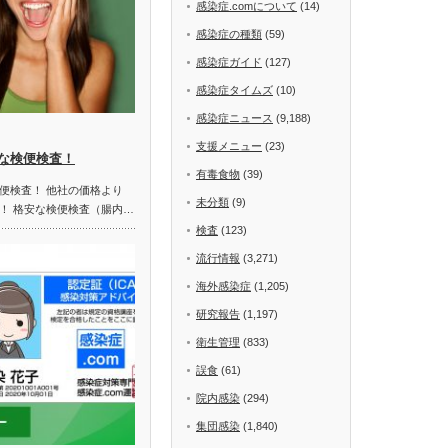
感染症.comについて
(14)
感染症の種類
(59)
感染症ガイド
(127)
感染症タイムズ
(10)
感染症ニュース
(9,188)
支援メニュー
(23)
な検便検査！
有毒食物
(39)
便検査！ 他社の価格より
未分類
(9)
！ 格安な検便検査（腸内…
検査
(123)
流行情報
(3,271)
海外感染症
(1,205)
研究報告
(1,197)
衛生管理
(833)
誤食
(61)
院内感染
(294)
集団感染
(1,840)