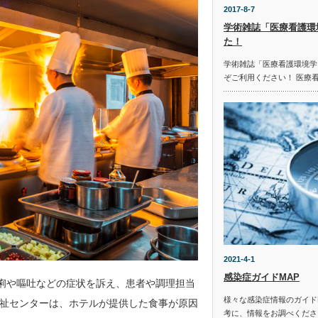
2017-8-7
学術雑誌「医療看護環
た！
学術雑誌「医療看護環境学
ぞご利用ください！ 医療
2021-4-1
感染症ガイドMAP
下痢や嘔吐などの症状を訴え、患者や調理担当
様々な感染症情報のガイド
祉センターは、ホテルが提供した食事が原因
考に、情報をお調べください