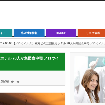
イド
感染対策情報
HACCP
リスク管理
2019/03/08【ノロウイルス】東尋坊の三国観光ホテル 78人が集団食中毒 ノロウイ
光ホテル 78人が集団食中毒 ノロウイ
,
調理員
,
食中毒