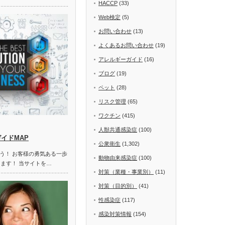
HACCP
(33)
Web検定
(5)
お問い合わせ
(13)
よくあるお問い合わせ
(19)
アレルギーガイド
(16)
ブログ
(19)
ペット
(28)
リスク管理
(65)
ワクチン
(415)
人獣共通感染症
(100)
ガイドMAP
公衆衛生
(1,302)
う！ お客様の勇気ある一歩
動物由来感染症
(100)
します！ 当サイトを…
対策（業種・事業別）
(11)
対策（目的別）
(41)
性感染症
(117)
感染対策情報
(154)