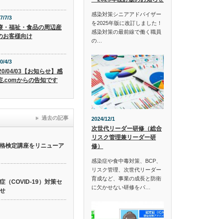
感染対策シニアアドバイザー
7/7/3
を2025年版に改訂しました！
療・福祉・食品の周辺産
感染対策の最前線で働く職員
のお客様向け
の…
0/4/3
20/04/03【お知らせ】感
症.comからの告知です
過去の記事
2024/12/1
次世代リーダー研修（総合
リスク管理兼リーダー研
格検定講座をリニューア
修）
感染症や食中毒対策、BCP、
リスク管理、次世代リーダー
育成など、事業の成長と防衛
（COVID-19）対策セ
に欠かせない研修をパ…
せ