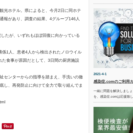
観光ホテル。県によると、今月2日に同ホテ
報があり、調査の結果、4グループ146人
院したが、いずれもほぼ回復に向かっている
膳係1人、患者4人から検出されたノロウイル
れた食事が原因だとして、3日間の厨房施設
2021-4-1
祉センターからの指導を踏まえ、手洗いの徹
感染症.comのご利用
底し、再発防止に向けて全力で取り組んでま
一緒に問題を解決しましょ
を、感染症.comは応援致
tml