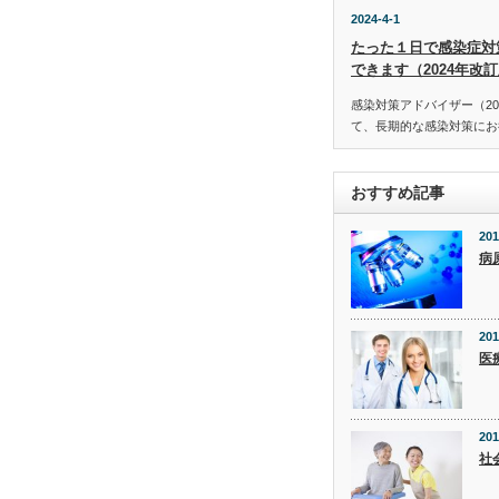
2024-4-1
たった１日で感染症対
できます（2024年改
感染対策アドバイザー（20
て、長期的な感染対策にお役
おすすめ記事
201
病
201
医
201
社