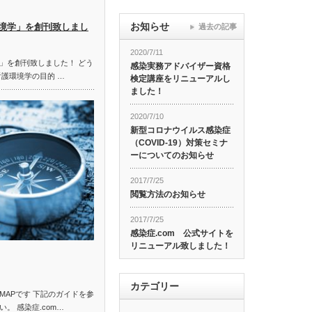
お知らせ
境学」を創刊致しまし
過去の記事
2020/7/11
」を創刊致しました！ どう
感染実務アドバイザー資格
看護環境学の目的 …
検定講座をリニューアルし
ました！
2020/7/10
新型コロナウイルス感染症
（COVID-19）対策セミナ
ーについてのお知らせ
2017/7/25
閲覧方法のお知らせ
2017/7/25
感染症.com 公式サイトを
リニューアル致しました！
カテゴリー
MAPです 下記のガイドを参
。 感染症.com…