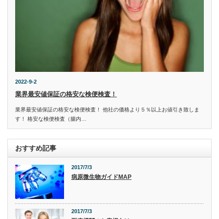
2022-9-2
業界最安値保証の格安な検便検査！
業界最安値保証の格安な検便検査！ 他社の価格より５％以上お値引き致しま
す！ 格安な検便検査（腸内…
おすすめ記事
2017/7/3
病原微生物ガイドMAP
2017/7/3