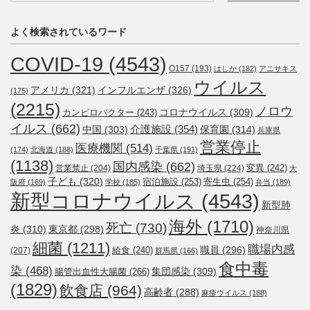
よく検索されているワード
COVID-19
(4543)
O157
(193)
はしか
(182)
アニサキス
ウイルス
アメリカ
(321)
インフルエンザ
(326)
(175)
(2215)
ノロウ
コロナウイルス
(309)
カンピロバクター
(243)
イルス
(662)
介護施設
(354)
中国
(303)
保育園
(314)
兵庫県
営業停止
医療機関
(514)
(174)
北海道
(188)
千葉県
(191)
(1138)
国内感染
(662)
変異
(242)
営業禁止
(204)
埼玉県
(224)
大
子ども
(320)
宿泊施設
(253)
寄生虫
(254)
阪府
(169)
学校
(185)
弁当
(189)
新型コロナウイルス
(4543)
新型肺
海外
(1710)
死亡
(730)
炎
(310)
東京都
(298)
神奈川県
細菌
(1211)
職場内感
職員
(296)
給食
(240)
(207)
群馬県
(166)
食中毒
染
(468)
集団感染
(309)
腸管出血性大腸菌
(266)
(1829)
飲食店
(964)
高齢者
(288)
麻疹ウイルス
(188)