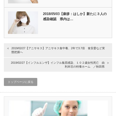
2018/05/03【麻疹：はしか】新たに３人の
感染確認 県内は…
2019/02/27【アニサキス】アニサキス食中毒、2年で3.7倍 食安委など実
態把握へ
2019/02/27【インフルエンザ】インフル集団感染、１０２歳女性死亡 由
利本荘の特養ホーム ／秋田県
トップページに戻る