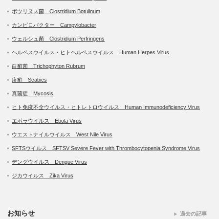
ボツリヌス菌 Clostridium Botulinum
カンピロバクター Campylobacter
ウェルシュ菌 Clostridium Perfringens
ヘルペスウイルス・ヒトヘルペスウイルス Human Herpes Virus
白癬菌 Trichophyton Rubrum
疥癬 Scabies
真菌症 Mycosis
ヒト免疫不全ウイルス・ヒトレトロウイルス Human Immunodeficiency Virus
エボラウイルス Ebola Virus
ウエストナイルウイルス West Nile Virus
SFTSウイルス SFTSV Severe Fever with Thrombocytopenia Syndrome Virus
デングウイルス Dengue Virus
ジカウイルス Zika Virus
お知らせ
過去の記事