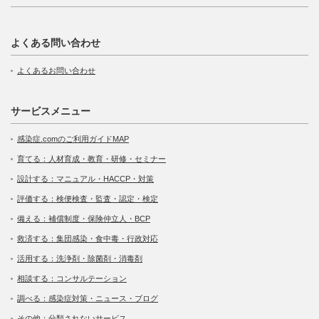
よくある問い合わせ
よくあるお問い合わせ
サービスメニュー
感染症.comのご利用ガイドMAP
育てる：人材育成・教育・研修・セミナー
設計する：マニュアル・HACCP・対策
評価する：検便検査・監査・認定・検定
備える：補償制度・保険仲立人・BCP
救済する：集団感染・食中毒・行政対応
活用する：洗浄剤・除菌剤・消毒剤
相談する：コンサルテーション
調べる：感染症対策・ニュース・ブログ
その他：分類されないサービス