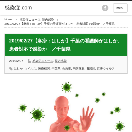
menu
Home
感染症ニュース
,
院内感染
2019/02/27【麻疹：はしか】千葉の看護師がはしか、患者対応で感染か ／千葉県
2019/02/27【麻疹：はしか】千葉の看護師がはしか、
患者対応で感染か ／千葉県
2019/2/27
感染症ニュース
,
院内感染
はしか
,
ウイルス
,
医療機関
,
千葉県
,
救急車
,
消防隊員
,
看護師
,
麻疹ウイルス