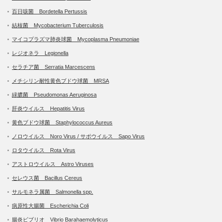
百日咳菌 Bordetella Pertussis
結核菌 Mycobacterium Tuberculosis
マイコプラズマ肺炎球菌 Mycoplasma Pneumoniae
レジオネラ Legionella
セラチア菌 Serratia Marcescens
メチシリン耐性黄色ブドウ球菌 MRSA
緑膿菌 Pseudomonas Aeruginosa
肝炎ウイルス Hepatitis Virus
黄色ブドウ球菌 Staphylococcus Aureus
ノロウイルス Noro Virus / サポウイルス Sapo Virus
ロタウイルス Rota Virus
アストロウイルス Astro Viruses
セレウス菌 Bacillus Cereus
サルモネラ属菌 Salmonella spp.
病原性大腸菌 Escherichia Coli
腸炎ビブリオ Vibrio Barahaemolyticus