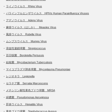
ライノウイルス Rhino Virus
パラインフルエンザウイルス HPIVs Human Parainfluenza Viruses
アデノウイルス Adeno Virus
麻疹ウイルス（はしか） Measles Virus
風疹ウイルス Rubella Virus
ムンプスウイルス Mumps Virus
溶血性連鎖球菌 Streptococcus
百日咳菌 Bordetella Pertussis
結核菌 Mycobacterium Tuberculosis
マイコプラズマ肺炎球菌 Mycoplasma Pneumoniae
レジオネラ Legionella
セラチア菌 Serratia Marcescens
メチシリン耐性黄色ブドウ球菌 MRSA
緑膿菌 Pseudomonas Aeruginosa
肝炎ウイルス Hepatitis Virus
黄色ブドウ球菌 Staphylococcus Aureus