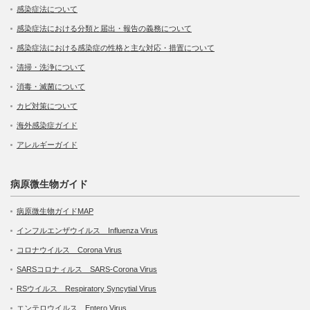
感染症法について
感染症法における分類と届出・報告の義務について
感染症法における感染症の性格と主な対応・措置について
清掃・洗浄について
消毒・滅菌について
カビ対策について
海外感染症ガイド
アレルギーガイド
病原微生物ガイド
病原微生物ガイドMAP
インフルエンザウイルス Influenza Virus
コロナウイルス Corona Virus
SARSコロナィルス SARS-Corona Virus
RSウイルス Respiratory Syncytial Virus
エンテロウイルス Entero Virus