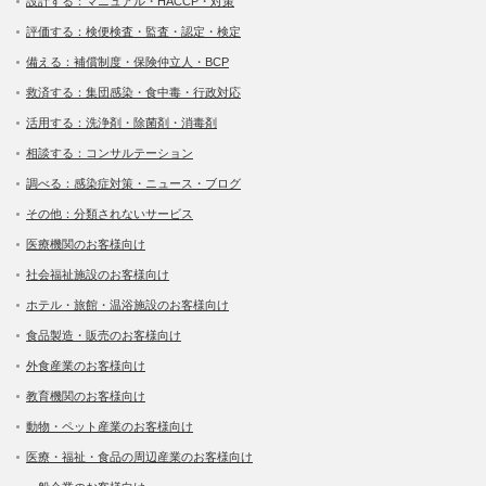
設計する：マニュアル・HACCP・対策
評価する：検便検査・監査・認定・検定
備える：補償制度・保険仲立人・BCP
救済する：集団感染・食中毒・行政対応
活用する：洗浄剤・除菌剤・消毒剤
相談する：コンサルテーション
調べる：感染症対策・ニュース・ブログ
その他：分類されないサービス
医療機関のお客様向け
社会福祉施設のお客様向け
ホテル・旅館・温浴施設のお客様向け
食品製造・販売のお客様向け
外食産業のお客様向け
教育機関のお客様向け
動物・ペット産業のお客様向け
医療・福祉・食品の周辺産業のお客様向け