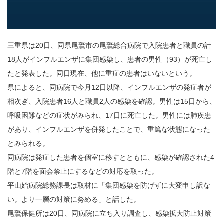
三重県は20日、同県尾鷲市の尾鷲総合病院で入院患者と職員の計
18人がインフルエンザに集団感染し、患者の男性（93）が死亡し
たと発表した。同日現在、他に重症の患者はいないという。
県によると、同病院で今月12日以降、インフルエンザの発症者が
相次ぎ、入院患者16人と職員2人の感染を確認。男性は15日から、
呼吸困難などの症状がみられ、17日に死亡した。男性には肺疾患
があり、インフルエンザを併発したことで、重篤な状態になった
とみられる。
同病院は発症した患者を個室に移すとともに、感染が確認された4
階と7階を面会禁止にするなどの対応を取った。
平山始病院総務課長は取材に「集団感染を防げずに大変申し訳な
い。より一層の対策に努める」と話した。
尾鷲保健所は20日、同病院に立ち入り調査し、感染拡大防止対策