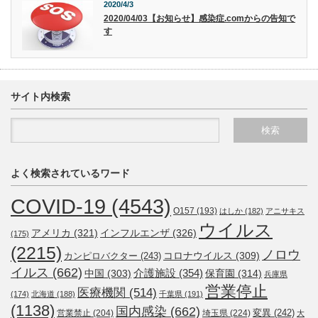
2020/4/3
2020/04/03【お知らせ】感染症.comからの告知で
す
サイト内検索
よく検索されているワード
COVID-19
(4543)
O157
(193)
はしか
(182)
アニサキス
ウイルス
アメリカ
(321)
インフルエンザ
(326)
(175)
(2215)
ノロウ
コロナウイルス
(309)
カンピロバクター
(243)
イルス
(662)
介護施設
(354)
中国
(303)
保育園
(314)
兵庫県
営業停止
医療機関
(514)
(174)
北海道
(188)
千葉県
(191)
(1138)
国内感染
(662)
変異
(242)
営業禁止
(204)
埼玉県
(224)
大