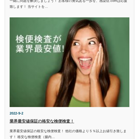
一緒に問題を解決しましょう！ お客様の勇気ある一歩を、感染症.comは応援
致します！ 当サイトを…
2022-9-2
業界最安値保証の格安な検便検査！
業界最安値保証の格安な検便検査！ 他社の価格より５％以上お値引き致しま
す！ 格安な検便検査（腸内…