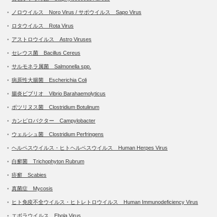
ノロウイルス Noro Virus / サポウイルス Sapo Virus
ロタウイルス Rota Virus
アストロウイルス Astro Viruses
セレウス菌 Bacillus Cereus
サルモネラ属菌 Salmonella spp.
病原性大腸菌 Escherichia Coli
腸炎ビブリオ Vibrio Barahaemolyticus
ボツリヌス菌 Clostridium Botulinum
カンピロバクター Campylobacter
ウェルシュ菌 Clostridium Perfringens
ヘルペスウイルス・ヒトヘルペスウイルス Human Herpes Virus
白癬菌 Trichophyton Rubrum
疥癬 Scabies
真菌症 Mycosis
ヒト免疫不全ウイルス・ヒトレトロウイルス Human Immunodeficiency Virus
エボラウイルス Ebola Virus