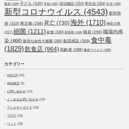
子ども
(320)
宿泊施設
(253)
寄生虫
(254)
阪府
(169)
学校
(185)
弁当
(189)
新型コロナウイルス
(4543)
新型肺
海外
(1710)
死亡
(730)
炎
(310)
東京都
(298)
神奈川県
細菌
(1211)
職場内感
職員
(296)
給食
(240)
(207)
群馬県
(166)
食中毒
染
(468)
集団感染
(309)
腸管出血性大腸菌
(266)
(1829)
飲食店
(964)
高齢者
(288)
麻疹ウイルス
(188)
カテゴリー
HACCP
(33)
Web検定
(5)
お問い合わせ
(13)
よくあるお問い合わせ
(19)
アレルギーガイド
(16)
ブログ
(19)
ペット
(28)