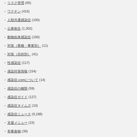
リスク管理
(65)
ワクチン
(415)
人獣共通感染症
(100)
公衆衛生
(1,302)
動物由来感染症
(100)
対策（業種・事業別）
(11)
対策（目的別）
(41)
性感染症
(117)
感染対策情報
(154)
感染症.comについて
(14)
感染症の種類
(59)
感染症ガイド
(127)
感染症タイムズ
(10)
感染症ニュース
(9,188)
支援メニュー
(23)
有毒食物
(39)