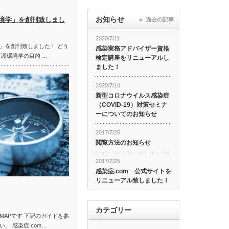
お知らせ
境学」を創刊致しまし
過去の記事
2020/7/11
」を創刊致しました！ どう
感染実務アドバイザー資格
看護環境学の目的 …
検定講座をリニューアルし
ました！
2020/7/10
新型コロナウイルス感染症
（COVID-19）対策セミナ
ーについてのお知らせ
2017/7/25
閲覧方法のお知らせ
2017/7/25
感染症.com 公式サイトを
リニューアル致しました！
カテゴリー
MAPです 下記のガイドを参
。 感染症.com…