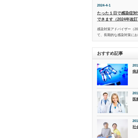
2024-4-1
たった１日で感染症対
できます（2024年改
感染対策アドバイザー（20
て、長期的な感染対策にお役
おすすめ記事
201
病
201
医
201
社