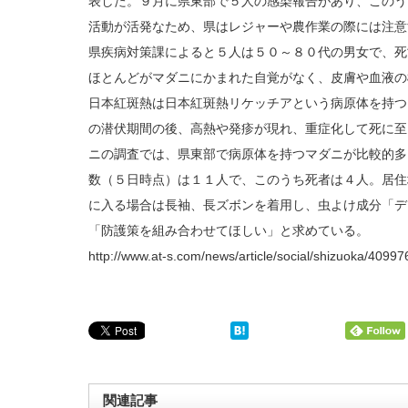
表した。９月に県東部で５人の感染報告があり、このう
活動が活発なため、県はレジャーや農作業の際には注意
県疾病対策課によると５人は５０～８０代の男女で、死
ほとんどがマダニにかまれた自覚がなく、皮膚や血液の
日本紅斑熱は日本紅斑熱リケッチアという病原体を持つ
の潜伏期間の後、高熱や発疹が現れ、重症化して死に至
ニの調査では、県東部で病原体を持つマダニが比較的多
数（５日時点）は１１人で、このうち死者は４人。居住
に入る場合は長袖、長ズボンを着用し、虫よけ成分「デ
「防護策を組み合わせてほしい」と求めている。
http://www.at-s.com/news/article/social/shizuoka/40997
関連記事