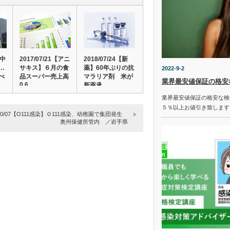
食中
2017/07/21【アニ
2018/07/24【新
…
サキス】６月の食
薬】60年ぶりの抗
2022-9-2
べ
品スーパー売上高
マラリア剤 米が
業界最安値保証の格安
0.6…
新薬承…
業界最安値保証の格安な検
５％以上お値引き致します
7/10/07【O111感染】Ｏ111感染、幼稚園で集団発生
奥州保健所管内 ／岩手県