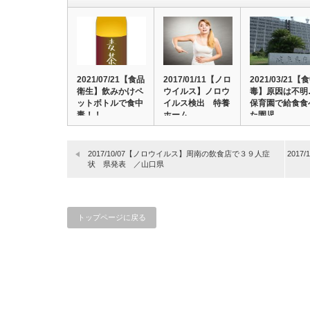
2021/07/21【食品
2017/01/11【ノロ
2021/03/21【
衛生】飲みかけペ
ウイルス】ノロウ
毒】原因は不明
ットボトルで食中
イルス検出 特養
保育園で給食食
毒！！…
ホーム…
た園児…
2017/10/07【ノロウイルス】周南の飲食店で３９人症
201
状 県発表 ／山口県
トップページに戻る