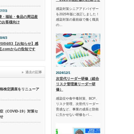
感染対策シニアアドバイザー
7/7/3
を2025年版に改訂しました！
療・福祉・食品の周辺産
感染対策の最前線で働く職員
のお客様向け
の…
0/4/3
20/04/03【お知らせ】感
症.comからの告知です
過去の記事
2024/12/1
次世代リーダー研修（総合
リスク管理兼リーダー研
格検定講座をリニューア
修）
感染症や食中毒対策、BCP、
リスク管理、次世代リーダー
育成など、事業の成長と防衛
（COVID-19）対策セ
に欠かせない研修をパ…
せ