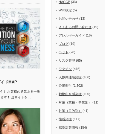
HACCP
(33)
Web検定
(5)
お問い合わせ
(13)
よくあるお問い合わせ
(19)
アレルギーガイド
(16)
ブログ
(19)
ペット
(28)
リスク管理
(65)
ワクチン
(415)
人獣共通感染症
(100)
ガイドMAP
公衆衛生
(1,302)
う！ お客様の勇気ある一歩
動物由来感染症
(100)
します！ 当サイトを…
対策（業種・事業別）
(11)
対策（目的別）
(41)
性感染症
(117)
感染対策情報
(154)