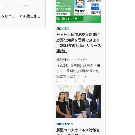
イトをリニューアル致しまし
2024/4/1
たった１日で感染症対策に
必要な知識を習得できます
（2024年改訂版がリリース
開始）
感染対策アドバイザー
（2024）資格検定講座を活用
して、長期的な感染対策にお
役立てください！ [e…
2020/12/10
新型コロナウイルス対策セ