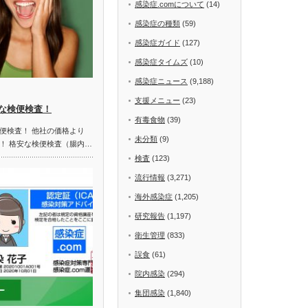
感染症.comについて
(14)
感染症の種類
(59)
感染症ガイド
(127)
感染症タイムズ
(10)
感染症ニュース
(9,188)
支援メニュー
(23)
な検便検査！
有毒食物
(39)
便検査！ 他社の価格より
未分類
(9)
！ 格安な検便検査（腸内…
検査
(123)
流行情報
(3,271)
海外感染症
(1,205)
研究報告
(1,197)
衛生管理
(833)
誤食
(61)
院内感染
(294)
集団感染
(1,840)