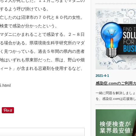
ち２人が死亡した。１１月ごろまでマダニの
するよう呼び掛けている。
亡したのは沼津市の７０代と８０代の女性。
検査で感染が分かったという。
マダニにかまれることで感染する。２～８日
る場合がある。県環境衛生科学研究所のマダ
く見つかっている。過去５年間の県内の患者
地はいずれも県東部だった。県は、野山や畑
ィート」が含まれる忌避剤を使用するなど、
2021-4-1
感染症.comのご利用
6.html
一緒に問題を解決しましょ
を、感染症.comは応援致