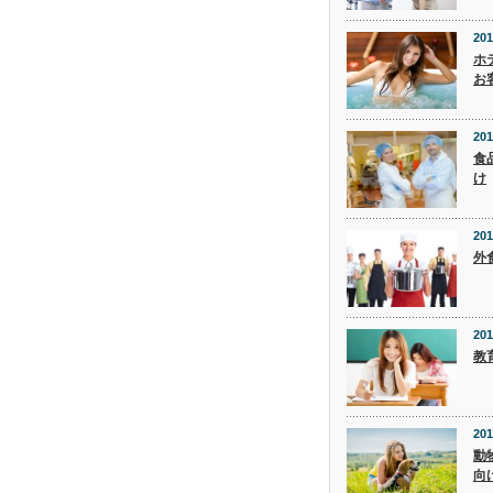
201
ホ
お
201
食
け
201
外
201
教
201
動
向