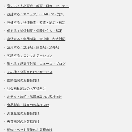
育てる：人材育成・教育・研修・セミナー
設計する：マニュアル・HACCP・対策
評価する：検便検査・監査・認定・検定
備える：補償制度・保険仲立人・BCP
救済する：集団感染・食中毒・行政対応
活用する：洗浄剤・除菌剤・消毒剤
相談する：コンサルテーション
調べる：感染症対策・ニュース・ブログ
その他：分類されないサービス
医療機関のお客様向け
社会福祉施設のお客様向け
ホテル・旅館・温浴施設のお客様向け
食品製造・販売のお客様向け
外食産業のお客様向け
教育機関のお客様向け
動物・ペット産業のお客様向け