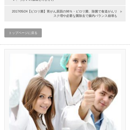
2017/05/24【ピロリ菌】胃がん原因の98％・ピロリ菌、除菌で食道がんリ
スク増や必要な菌除去で腸内バランス崩壊も
トップページに戻る