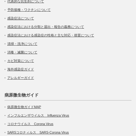
代表的な抗生剤について
予防接種・ワクチンについて
感染症法について
感染症法における分類と届出・報告の義務について
感染症法における感染症の性格と主な対応・措置について
清掃・洗浄について
消毒・滅菌について
カビ対策について
海外感染症ガイド
アレルギーガイド
病原微生物ガイド
病原微生物ガイドMAP
インフルエンザウイルス Influenza Virus
コロナウイルス Corona Virus
SARSコロナィルス SARS-Corona Virus