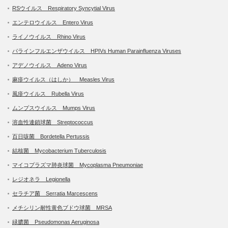
RSウイルス Respiratory Syncytial Virus
エンテロウイルス Entero Virus
ライノウイルス Rhino Virus
パラインフルエンザウイルス HPIVs Human Parainfluenza Viruses
アデノウイルス Adeno Virus
麻疹ウイルス（はしか） Measles Virus
風疹ウイルス Rubella Virus
ムンプスウイルス Mumps Virus
溶血性連鎖球菌 Streptococcus
百日咳菌 Bordetella Pertussis
結核菌 Mycobacterium Tuberculosis
マイコプラズマ肺炎球菌 Mycoplasma Pneumoniae
レジオネラ Legionella
セラチア菌 Serratia Marcescens
メチシリン耐性黄色ブドウ球菌 MRSA
緑膿菌 Pseudomonas Aeruginosa