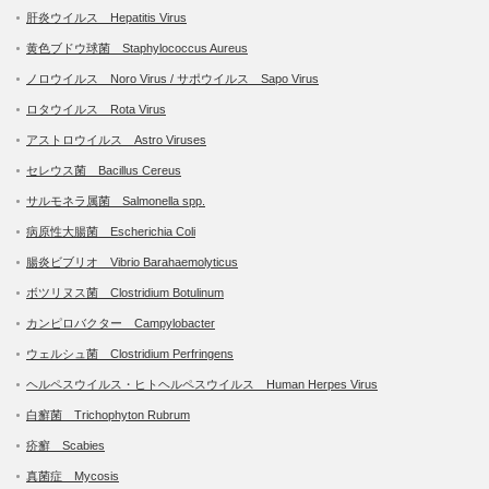
肝炎ウイルス Hepatitis Virus
黄色ブドウ球菌 Staphylococcus Aureus
ノロウイルス Noro Virus / サポウイルス Sapo Virus
ロタウイルス Rota Virus
アストロウイルス Astro Viruses
セレウス菌 Bacillus Cereus
サルモネラ属菌 Salmonella spp.
病原性大腸菌 Escherichia Coli
腸炎ビブリオ Vibrio Barahaemolyticus
ボツリヌス菌 Clostridium Botulinum
カンピロバクター Campylobacter
ウェルシュ菌 Clostridium Perfringens
ヘルペスウイルス・ヒトヘルペスウイルス Human Herpes Virus
白癬菌 Trichophyton Rubrum
疥癬 Scabies
真菌症 Mycosis