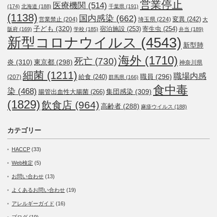
営業停止
医療機関
(514)
(174)
北海道
(188)
千葉県
(191)
(1138)
国内感染
(662)
変異
(242)
営業禁止
(204)
埼玉県
(224)
大
子ども
(320)
宿泊施設
(253)
寄生虫
(254)
阪府
(169)
学校
(185)
弁当
(189)
新型コロナウイルス
(4543)
新型肺
海外
(1710)
死亡
(730)
炎
(310)
東京都
(298)
神奈川県
細菌
(1211)
職場内感
職員
(296)
給食
(240)
(207)
群馬県
(166)
食中毒
染
(468)
集団感染
(309)
腸管出血性大腸菌
(266)
(1829)
飲食店
(964)
高齢者
(288)
麻疹ウイルス
(188)
カテゴリー
HACCP
(33)
Web検定
(5)
お問い合わせ
(13)
よくあるお問い合わせ
(19)
アレルギーガイド
(16)
ブログ
(19)