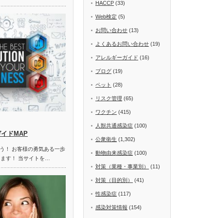
HACCP
(33)
Web検定
(5)
お問い合わせ
(13)
よくあるお問い合わせ
(19)
アレルギーガイド
(16)
ブログ
(19)
ペット
(28)
リスク管理
(65)
ワクチン
(415)
人獣共通感染症
(100)
ガイドMAP
公衆衛生
(1,302)
う！ お客様の勇気ある一歩
動物由来感染症
(100)
します！ 当サイトを…
対策（業種・事業別）
(11)
対策（目的別）
(41)
性感染症
(117)
感染対策情報
(154)