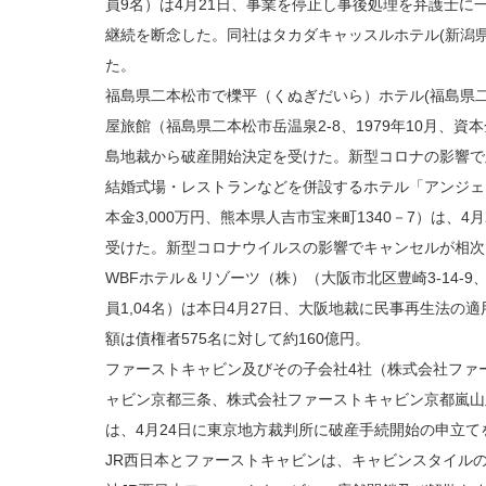
員9名）は4月21日、事業を停止し事後処理を弁護士に
継続を断念した。同社はタカダキャッスルホテル(新潟県上
た。
福島県二本松市で櫟平（くぬぎだいら）ホテル(福島県二本
屋旅館（福島県二本松市岳温泉2-8、1979年10月、資本
島地裁から破産開始決定を受けた。新型コロナの影響で
結婚式場・レストランなどを併設するホテル「アンジェ
本金3,000万円、熊本県人吉市宝来町1340－7）は、
受けた。新型コロナウイルスの影響でキャンセルが相次
WBFホテル＆リゾーツ（株）（大阪市北区豊崎3-14-9、
員1,04名）は本日4月27日、大阪地裁に民事再生法
額は債権者575名に対して約160億円。
ファーストキャビン及びその⼦会社4社（株式会社ファ
ャビン京都三条、株式会社ファーストキャビン京都嵐⼭
は、4月24日に東京地⽅裁判所に破産⼿続開始の申⽴て
JR西日本とファーストキャビンは、キャビンスタイル