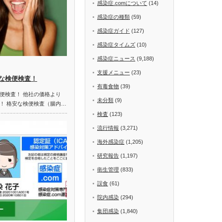
感染症.comについて
(14)
感染症の種類
(59)
感染症ガイド
(127)
感染症タイムズ
(10)
感染症ニュース
(9,188)
支援メニュー
(23)
な検便検査！
有毒食物
(39)
便検査！ 他社の価格より
未分類
(9)
！ 格安な検便検査（腸内…
検査
(123)
流行情報
(3,271)
海外感染症
(1,205)
研究報告
(1,197)
衛生管理
(833)
誤食
(61)
院内感染
(294)
集団感染
(1,840)