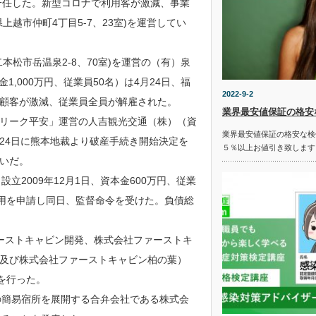
一任した。新型コロナで利用客が激減、事業
越市仲町4丁目5-7、23室)を運営してい
松市岳温泉2-8、70室)を運営の（有）泉
金1,000万円、従業員50名）は4月24日、福
2022-9-2
顧客が激減、従業員全員が解雇された。
業界最安値保証の格安
リーク平安」運営の人吉観光交通（株）（資
業界最安値保証の格安な検
4月24日に熊本地裁より破産手続き開始決定を
５％以上お値引き致します
いだ。
設立2009年12月1日、資本金600万円、従業
の適用を申請し同日、監督命令を受けた。負債総
ーストキャビン開発、株式会社ファーストキ
及び株式会社ファーストキャビン柏の葉）
を⾏った。
の簡易宿所を展開する合弁会社である株式会