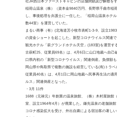
社JR西日本ファーストキャビンの店舗閉鎖及び解散を
稲荷山温泉（株）（資本金9840万円、長野県千曲市稲荷山
し、事後処理を弁護士に一任した。「稲荷山温泉ホテル杏
数44室）を運営していた。
まるい商事（有）(北海道苫小牧市表町1-3-9、設立1983
の資金ショートを起こした。新型コロナウイルス関連で
観光ホテル「萩グランドホテル天空」(183室)を運営する
古萩町25、従業員69名）は、4月6日に山口地裁へ自
口県内初の「新型コロナウイルス」関連倒産。負債額も
岡山県や鳥取県で複数の施設を経営している(有)トラベル
従業員40名）は、4月1日に岡山地裁へ民事再生法の適
ルス」関連倒産となった。
・3月 11件
1688（元禄元）年創業の温泉旅館、（株）木村屋旅館（
室、設立1964年4月）が廃業した。鎌先温泉の老舗旅館
コロナ感染拡大を受け、外出自粛による宿泊客の著しい