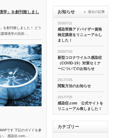
お知らせ
境学」を創刊致しまし
過去の記事
2020/7/11
」を創刊致しました！ どう
感染実務アドバイザー資格
看護環境学の目的 …
検定講座をリニューアルし
ました！
2020/7/10
新型コロナウイルス感染症
（COVID-19）対策セミナ
ーについてのお知らせ
2017/7/25
閲覧方法のお知らせ
2017/7/25
感染症.com 公式サイトを
リニューアル致しました！
カテゴリー
MAPです 下記のガイドを参
。 感染症.com…