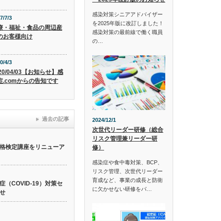
感染対策シニアアドバイザー
7/7/3
を2025年版に改訂しました！
療・福祉・食品の周辺産
感染対策の最前線で働く職員
のお客様向け
の…
0/4/3
20/04/03【お知らせ】感
症.comからの告知です
過去の記事
2024/12/1
次世代リーダー研修（総合
リスク管理兼リーダー研
格検定講座をリニューア
修）
感染症や食中毒対策、BCP、
リスク管理、次世代リーダー
育成など、事業の成長と防衛
（COVID-19）対策セ
に欠かせない研修をパ…
せ