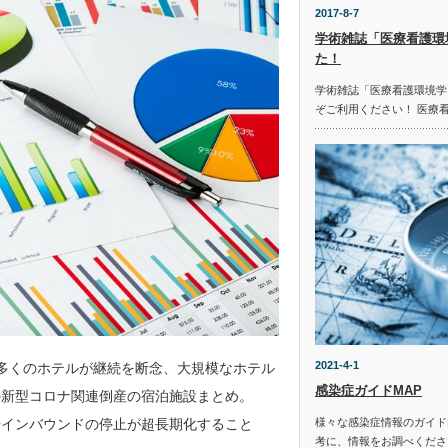
2017-8-7
学術雑誌「医療看護環
た！
学術雑誌「医療看護環境学
ぞご利用ください！ 医療
2021-4-1
多くのホテルが継続を断念、大規模なホテル
感染症ガイドMAP
の新型コロナ関連倒産の宿泊施設まとめ。
やインバウンドの停止が超長期化すること
様々な感染症情報のガイド
考に、情報をお調べください