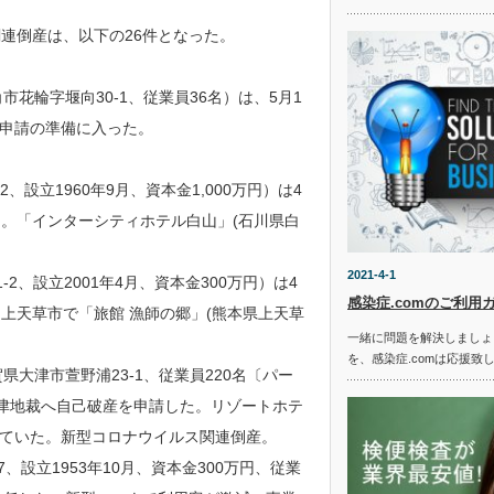
連倒産は、以下の26件となった。
花輪字堰向30-1、従業員36名）は、5月1
申請の準備に入った。
設立1960年9月、資本金1,000万円）は4
た。「インターシティホテル白山」(石川県白
2021-4-1
2、設立2001年4月、資本金300万円）は4
感染症.comのご利用
上天草市で「旅館 漁師の郷」(熊本県上天草
一緒に問題を解決しましょ
を、感染症.comは応援致
県大津市萱野浦23-1、従業員220名〔パー
大津地裁へ自己破産を申請した。リゾートホテ
ていた。新型コロナウイルス関連倒産。
、設立1953年10月、資本金300万円、従業