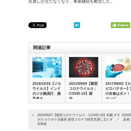
見通しが立たなくなり、事業継続を断念した。
関連記事
2018/10/18【ジカ
2021/09/09【新型
2017/06/02【
ウイルス】インド
コロナウイルス：
ピロバクター】
のジカ熱流行、感
COVID-19】国
の生食はダメ！
染者９…
内…
カンピ…
2020/05/07【新型コロナウイルス：COVID-19】札幌 すす
202
きの カラオケ店破産 新型コロナで経営見通し立たず ／
染者
北海道