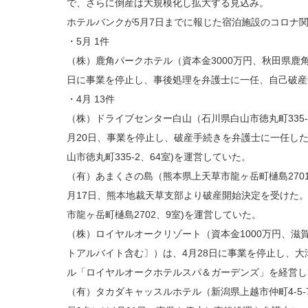
で、さらに倒産は大規模化し拡大する見込み。
ホテルバンクが5月7日までに報じた宿泊施設のコロナ関
・5月 1件
（株）鹿角パークホテル（資本金3000万円、秋田県鹿角市
日に事業を停止し、事後処理を弁護士に一任、自己破産
・4月 13件
（株）ドライブセンター白山（石川県白山市徳丸町335-2、
月20日、事業を停止し、破産手続きを弁護士に一任し
山市徳丸町335-2、64室)を運営していた。
（有）あまくさの島（熊本県上天草市龍ヶ岳町樋島2701-
月17日、熊本地裁天草支部より破産開始決定を受けた。
市龍ヶ岳町樋島2702、9室)を運営していた。
（株）ロイヤルオークリゾート（資本金1000万円、滋賀
トアルバイト含む〕）は、4月28日に事業を停止し、
ル「ロイヤルオークホテルスパ＆ガーデンズ」を経営し
（有）タカダキャッスルホテル（新潟県上越市仲町4-5-7