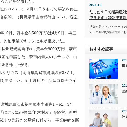
することを発表した。
2024-4-1
571-1）は、4月11日をもって事業を停止
たった１日で感染症対
泉閣」（長野県千曲市稲荷山571-1、客室
できます（2024年改
感染対策アドバイザー（20
て、長期的な感染対策にお役
年10月、資本金8,500万円)は4月9日、再度
、民泊事業でキャンセルが相次いだ。
長州観光開発(株)（資本金9000万円、萩市
おすすめ記事
己破産を申請した。萩市内最大のホテルで、山
201
18億円に上がる。
病
シリウス（岡山県真庭市湯原温泉387-1、
用を申請した。岡山県初の「新型コロナウイ
201
医
宮城県白石市福岡蔵本字鎌先1－51、34
201
「にごり湯の宿 湯守 木村屋」を経営。新型
社
減少や先行きの見通し難から、事業継続を断