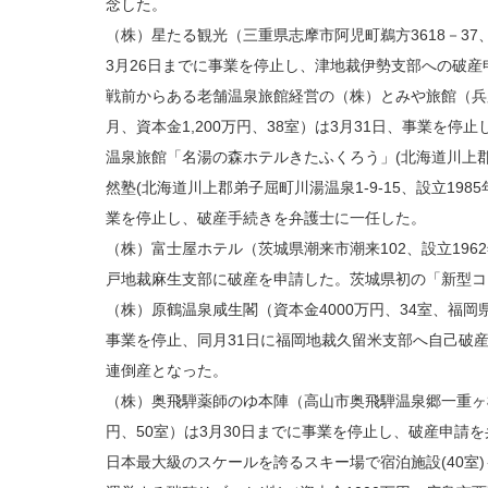
念した。
（株）星たる観光（三重県志摩市阿児町鵜方3618－37、
3月26日までに事業を停止し、津地裁伊勢支部への破
戦前からある老舗温泉旅館経営の（株）とみや旅館（兵庫県
月、資本金1,200万円、38室）は3月31日、事業を
温泉旅館「名湯の森ホテルきたふくろう」(北海道川上郡弟
然塾(北海道川上郡弟子屈町川湯温泉1-9-15、設立1985
業を停止し、破産手続きを弁護士に一任した。
（株）富士屋ホテル（茨城県潮来市潮来102、設立1962
戸地裁麻生支部に破産を申請した。茨城県初の「新型コ
（株）原鶴温泉咸生閣（資本金4000万円、34室、福岡県
事業を停止、同月31日に福岡地裁久留米支部へ自己破
連倒産となった。
（株）奥飛騨薬師のゆ本陣（高山市奥飛騨温泉郷一重ヶ根20
円、50室）は3月30日までに事業を停止し、破産申請
日本最大級のスケールを誇るスキー場で宿泊施設(40室)