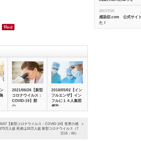
2017/7/25
感染症.com 公式サ
た！
カン
2021/06/26【新型
2018/05/02【イン
鶏
コロナウイルス：
フルエンザ】イン
COVID-19】郡
フルに１４人集団
山…
感染、…
0/05/07【新型コロナウイルス：COVID-19】世界の感
 375万人超 死者は26万人超 新型コロナウイルス（7
日15：00）