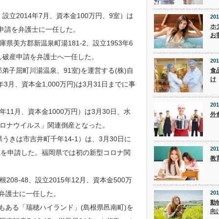
設立2014年7月、資本金100万円、9室）は
201
ホ
産申請を弁護士に一任した。
お
美方郡新温泉町湯181-2、設立1953年6
停止し破産申請を弁護士へ一任した。
201
子屈町川湯温泉、91室)を運営する(株)自
食
け
年3月、資本金1,000万円)は3月31日までに事
201
年11月、資本金1000万円）は3月30日、水
外
ロナウイルス」関連倒産となった。
うきは市吉井町千年14-1）は、3月30日に
201
産を申請した。福岡県では初の新型コロナ関
教
8-48、設立2015年12月、資本金500万
を弁護士に一任した。
201
動
もある「瑞穂ハイランド」(島根県邑南町)を
向