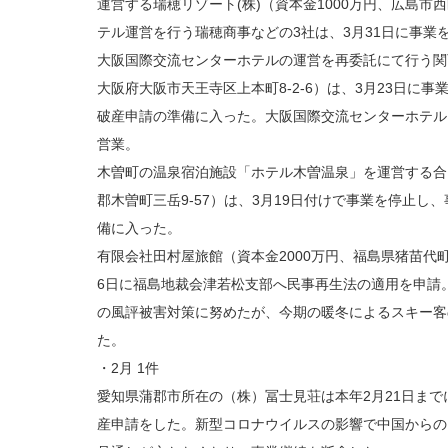
運営する瑞穂リゾート(株)（資本金1000万円、広島市西区
テル運営を行う瑞穂商事などの3社は、3月31日に事業
大阪国際交流センターホテルの運営を再委託にて行う関
大阪府大阪市天王寺区上本町8-2-6）は、3月23日に
破産申請の準備に入った。大阪国際交流センターホテル
営業。
木曽町の温泉宿泊施設「ホテル木曽温泉」を運営する合
郡木曽町三岳9-57）は、3月19日付けで事業を停止
備に入った。
有限会社田村屋旅館（資本金2000万円、福島県猪苗代町
6日に福島地裁会津若松支部へ民事再生法の適用を申請。
の風評被害対策に努めたが、今期の暖冬によるスキー客
た。
・2月 1件
愛知県蒲郡市所在の（株）冨士見荘は本年2月21日ま
産申請をした。新型コロナウイルスの影響で中国からの