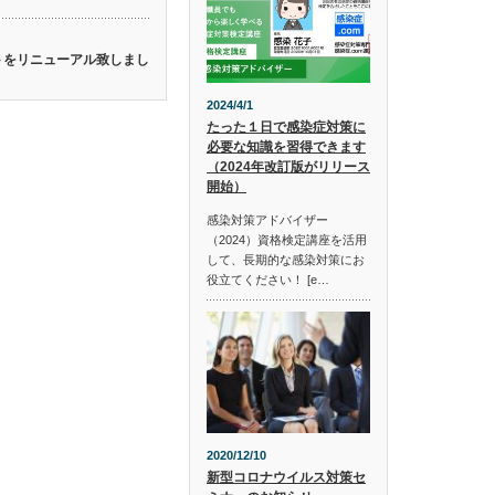
イトをリニューアル致しまし
2024/4/1
たった１日で感染症対策に
必要な知識を習得できます
（2024年改訂版がリリース
開始）
感染対策アドバイザー
（2024）資格検定講座を活用
して、長期的な感染対策にお
役立てください！ [e…
2020/12/10
新型コロナウイルス対策セ