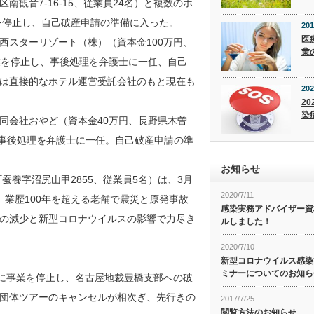
南観音7-16-15、従業員24名）と複数のホ
を停止し、自己破産申請の準備に入った。
201
医
西スターリゾート（株）（資本金100万円、
業
事業を停止し、事後処理を弁護士に一任、自己
は直接的なホテル運営受託会社のもと現在も
202
20
染
同会社おやど（資本金40万円、長野県木曽
し、事後処理を弁護士に一任。自己破産申請の準
お知らせ
蚕養字沼尻山甲2855、従業員5名）は、3月
2020/7/11
業歴100年を超える老舗で震災と原発事故
感染実務アドバイザー資
の減少と新型コロナウイルスの影響で力尽き
ルしました！
2020/7/10
新型コロナウイルス感染症
ミナーについてのお知ら
でに事業を停止し、名古屋地裁豊橋支部への破
団体ツアーのキャンセルが相次ぎ、先行きの
2017/7/25
閲覧方法のお知らせ