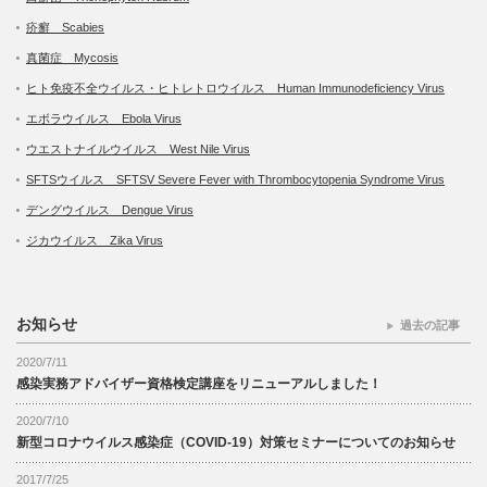
疥癬 Scabies
真菌症 Mycosis
ヒト免疫不全ウイルス・ヒトレトロウイルス Human Immunodeficiency Virus
エボラウイルス Ebola Virus
ウエストナイルウイルス West Nile Virus
SFTSウイルス SFTSV Severe Fever with Thrombocytopenia Syndrome Virus
デングウイルス Dengue Virus
ジカウイルス Zika Virus
お知らせ
過去の記事
2020/7/11
感染実務アドバイザー資格検定講座をリニューアルしました！
2020/7/10
新型コロナウイルス感染症（COVID-19）対策セミナーについてのお知らせ
2017/7/25