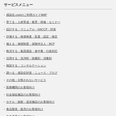
サービスメニュー
感染症.comのご利用ガイドMAP
育てる：人材育成・教育・研修・セミナー
設計する：マニュアル・HACCP・対策
評価する：検便検査・監査・認定・検定
備える：補償制度・保険仲立人・BCP
救済する：集団感染・食中毒・行政対応
活用する：洗浄剤・除菌剤・消毒剤
相談する：コンサルテーション
調べる：感染症対策・ニュース・ブログ
その他：分類されないサービス
医療機関のお客様向け
社会福祉施設のお客様向け
ホテル・旅館・温浴施設のお客様向け
食品製造・販売のお客様向け