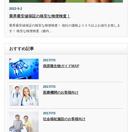
2022-9-2
業界最安値保証の格安な検便検査！
業界最安値保証の格安な検便検査！ 他社の価格より５％以上お値引き致しま
す！ 格安な検便検査（腸内…
おすすめ記事
2017/7/3
病原微生物ガイドMAP
2017/7/3
医療機関のお客様向け
2017/7/3
社会福祉施設のお客様向け