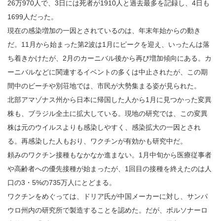
26万970人で、3日には死者が1910人と過去最多を記録し、4日も
1699人だった。
現在の感染増加の一因とされているのは、年末年始からの動き
だ。11月から始まった第2波は1月にピークを迎え、いったんは落
ち着きかけたが、2月のカーニバル後から再び増加傾向にある。カ
ーニバルなどに関連するイベントの多くは中止されたが、この期
間中のビーチや別荘地では、市民が大勢集まる姿が見られた。
北部アマゾナス州から日本に帰国した人から1月に見つかった変異
株も、ブラジル全土に拡大している。現地の研究では、この変異
株は元のウイルスよりも感染しやすく、感染拡大の一因とされ
る。再感染した人もおり、ワクチンが有効かも研究中だ。
頼みのワクチン接種もなかなか進まない。1月中旬から医療従事者
や高齢者への優先接種が始まったが、1回目の接種を終えたのは人
口の3・5%の735万人にとどまる。
ワクチンをめぐっては、ドリア氏が中国メーカーに対し、サンパ
ウロ州内の研究所で製造することを認めた。だが、ボルソナーロ