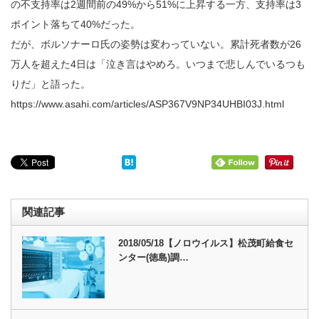
の不支持率は2週間前の49%から51%に上昇する一方、支持率は3
ポイント落ちて40%だった。
だが、ボルソナーロ氏の姿勢は変わっていない。累計死者数が26
万人を超えた4日は「泣き言はやめろ。いつまで悲しんでいるつも
りだ」と語った。
https://www.asahi.com/articles/ASP367V9NP34UHBI03J.html
関連記事
2018/05/18【ノロウイルス】松茂町給食セ
ンター(徳島)調…