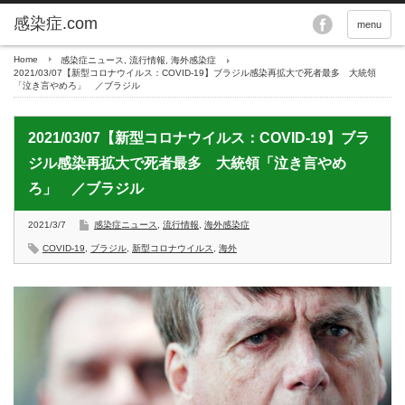
menu
Home
感染症ニュース
,
流行情報
,
海外感染症
2021/03/07【新型コロナウイルス：COVID-19】ブラジル感染再拡大で死者最多 大統領
「泣き言やめろ」 ／ブラジル
2021/03/07【新型コロナウイルス：COVID-19】ブラ
ジル感染再拡大で死者最多 大統領「泣き言やめ
ろ」 ／ブラジル
2021/3/7
感染症ニュース
,
流行情報
,
海外感染症
COVID-19
,
ブラジル
,
新型コロナウイルス
,
海外