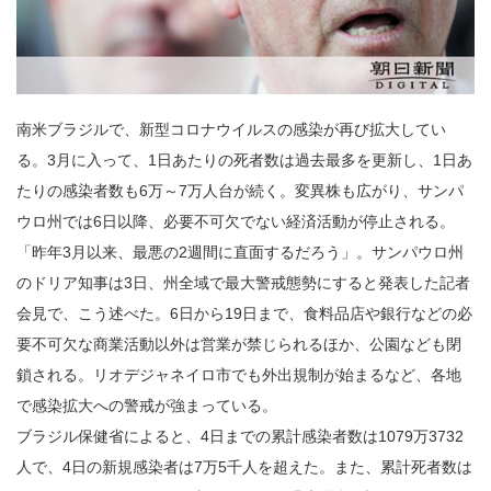
南米ブラジルで、新型コロナウイルスの感染が再び拡大してい
る。3月に入って、1日あたりの死者数は過去最多を更新し、1日あ
たりの感染者数も6万～7万人台が続く。変異株も広がり、サンパ
ウロ州では6日以降、必要不可欠でない経済活動が停止される。
「昨年3月以来、最悪の2週間に直面するだろう」。サンパウロ州
のドリア知事は3日、州全域で最大警戒態勢にすると発表した記者
会見で、こう述べた。6日から19日まで、食料品店や銀行などの必
要不可欠な商業活動以外は営業が禁じられるほか、公園なども閉
鎖される。リオデジャネイロ市でも外出規制が始まるなど、各地
で感染拡大への警戒が強まっている。
ブラジル保健省によると、4日までの累計感染者数は1079万3732
人で、4日の新規感染者は7万5千人を超えた。また、累計死者数は