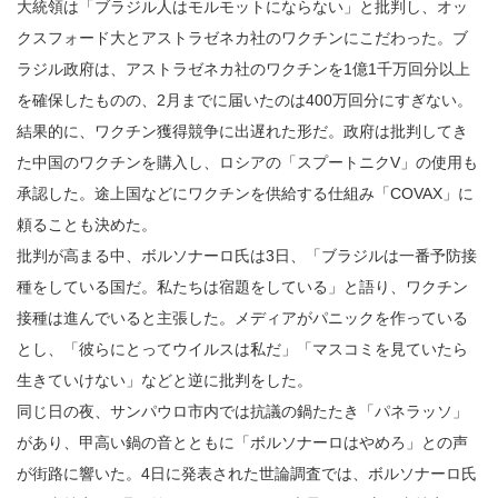
大統領は「ブラジル人はモルモットにならない」と批判し、オッ
クスフォード大とアストラゼネカ社のワクチンにこだわった。ブ
ラジル政府は、アストラゼネカ社のワクチンを1億1千万回分以上
を確保したものの、2月までに届いたのは400万回分にすぎない。
結果的に、ワクチン獲得競争に出遅れた形だ。政府は批判してき
た中国のワクチンを購入し、ロシアの「スプートニクV」の使用も
承認した。途上国などにワクチンを供給する仕組み「COVAX」に
頼ることも決めた。
批判が高まる中、ボルソナーロ氏は3日、「ブラジルは一番予防接
種をしている国だ。私たちは宿題をしている」と語り、ワクチン
接種は進んでいると主張した。メディアがパニックを作っている
とし、「彼らにとってウイルスは私だ」「マスコミを見ていたら
生きていけない」などと逆に批判をした。
同じ日の夜、サンパウロ市内では抗議の鍋たたき「パネラッソ」
があり、甲高い鍋の音とともに「ボルソナーロはやめろ」との声
が街路に響いた。4日に発表された世論調査では、ボルソナーロ氏