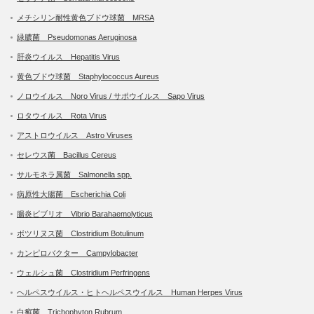
メチシリン耐性黄色ブドウ球菌 MRSA
緑膿菌 Pseudomonas Aeruginosa
肝炎ウイルス Hepatitis Virus
黄色ブドウ球菌 Staphylococcus Aureus
ノロウイルス Noro Virus / サポウイルス Sapo Virus
ロタウイルス Rota Virus
アストロウイルス Astro Viruses
セレウス菌 Bacillus Cereus
サルモネラ属菌 Salmonella spp.
病原性大腸菌 Escherichia Coli
腸炎ビブリオ Vibrio Barahaemolyticus
ボツリヌス菌 Clostridium Botulinum
カンピロバクター Campylobacter
ウェルシュ菌 Clostridium Perfringens
ヘルペスウイルス・ヒトヘルペスウイルス Human Herpes Virus
白癬菌 Trichophyton Rubrum