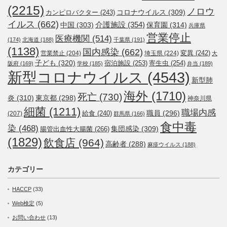
(2215)
ノロウ
コロナウイルス
(309)
カンピロバクター
(243)
イルス
(662)
介護施設
(354)
中国
(303)
保育園
(314)
兵庫県
営業停止
医療機関
(514)
(174)
北海道
(188)
千葉県
(191)
(1138)
国内感染
(662)
変異
(242)
営業禁止
(204)
埼玉県
(224)
大
子ども
(320)
宿泊施設
(253)
寄生虫
(254)
阪府
(169)
学校
(185)
弁当
(189)
新型コロナウイルス
(4543)
新型肺
海外
(1710)
死亡
(730)
炎
(310)
東京都
(298)
神奈川県
細菌
(1211)
職場内感
職員
(296)
給食
(240)
(207)
群馬県
(166)
食中毒
染
(468)
集団感染
(309)
腸管出血性大腸菌
(266)
(1829)
飲食店
(964)
高齢者
(288)
麻疹ウイルス
(188)
カテゴリー
HACCP
(33)
Web検定
(5)
お問い合わせ
(13)