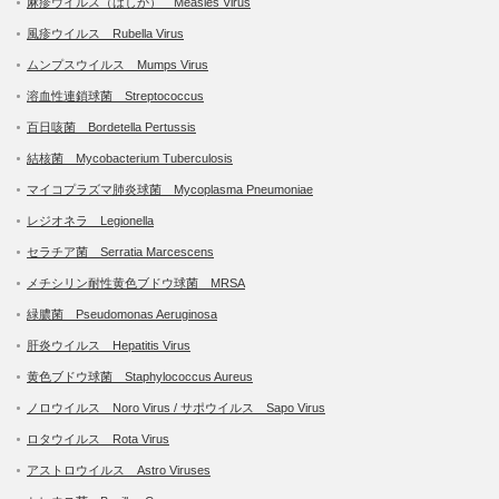
麻疹ウイルス（はしか） Measles Virus
風疹ウイルス Rubella Virus
ムンプスウイルス Mumps Virus
溶血性連鎖球菌 Streptococcus
百日咳菌 Bordetella Pertussis
結核菌 Mycobacterium Tuberculosis
マイコプラズマ肺炎球菌 Mycoplasma Pneumoniae
レジオネラ Legionella
セラチア菌 Serratia Marcescens
メチシリン耐性黄色ブドウ球菌 MRSA
緑膿菌 Pseudomonas Aeruginosa
肝炎ウイルス Hepatitis Virus
黄色ブドウ球菌 Staphylococcus Aureus
ノロウイルス Noro Virus / サポウイルス Sapo Virus
ロタウイルス Rota Virus
アストロウイルス Astro Viruses