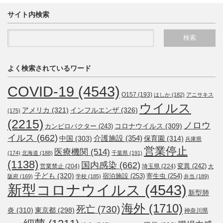
サイト内検索
よく検索されているワード
COVID-19
(4543)
O157
(193)
はしか
(182)
アニサキス
ウイルス
アメリカ
(321)
インフルエンザ
(326)
(175)
(2215)
ノロウ
コロナウイルス
(309)
カンピロバクター
(243)
イルス
(662)
介護施設
(354)
中国
(303)
保育園
(314)
兵庫県
営業停止
医療機関
(514)
(174)
北海道
(188)
千葉県
(191)
(1138)
国内感染
(662)
変異
(242)
営業禁止
(204)
埼玉県
(224)
大
子ども
(320)
宿泊施設
(253)
寄生虫
(254)
阪府
(169)
学校
(185)
弁当
(189)
新型コロナウイルス
(4543)
新型肺
海外
(1710)
死亡
(730)
炎
(310)
東京都
(298)
神奈川県