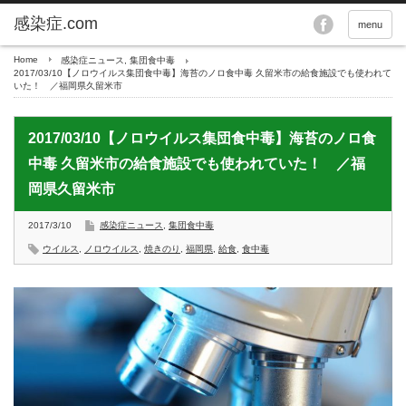
menu
Home
感染症ニュース
,
集団食中毒
2017/03/10【ノロウイルス集団食中毒】海苔のノロ食中毒 久留米市の給食施設でも使われて
いた！ ／福岡県久留米市
2017/03/10【ノロウイルス集団食中毒】海苔のノロ食
中毒 久留米市の給食施設でも使われていた！ ／福
岡県久留米市
2017/3/10
感染症ニュース
,
集団食中毒
ウイルス
,
ノロウイルス
,
焼きのり
,
福岡県
,
給食
,
食中毒