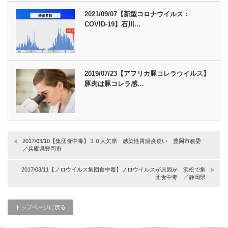
2021/09/07【新型コロナウイルス：
COVID-19】石川…
2019/07/23【アフリカ豚コレラウイルス】
豚肉は豚コレラ感…
2017/03/10【集団食中毒】３０人欠席 感染性胃腸炎疑い 豊岡市教委
／兵庫県豊岡市
2017/03/11【ノロウイルス集団食中毒】ノロウイルスが原因か 浜松で集
団食中毒 ／静岡県
トップページに戻る