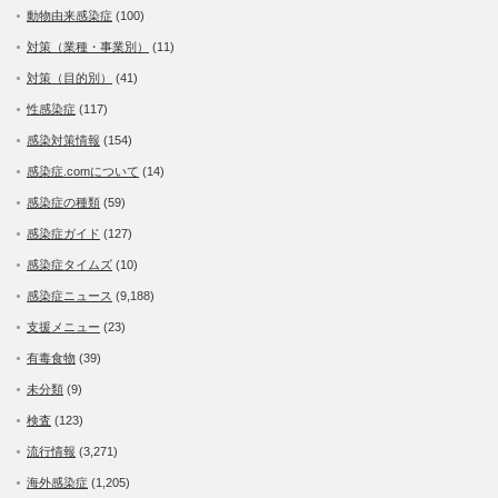
動物由来感染症
(100)
対策（業種・事業別）
(11)
対策（目的別）
(41)
性感染症
(117)
感染対策情報
(154)
感染症.comについて
(14)
感染症の種類
(59)
感染症ガイド
(127)
感染症タイムズ
(10)
感染症ニュース
(9,188)
支援メニュー
(23)
有毒食物
(39)
未分類
(9)
検査
(123)
流行情報
(3,271)
海外感染症
(1,205)