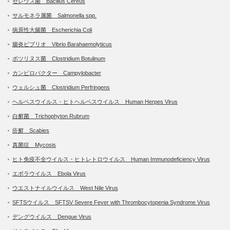
セレウス菌 Bacillus Cereus
サルモネラ属菌 Salmonella spp.
病原性大腸菌 Escherichia Coli
腸炎ビブリオ Vibrio Barahaemolyticus
ボツリヌス菌 Clostridium Botulinum
カンピロバクター Campylobacter
ウェルシュ菌 Clostridium Perfringens
ヘルペスウイルス・ヒトヘルペスウイルス Human Herpes Virus
白癬菌 Trichophyton Rubrum
疥癬 Scabies
真菌症 Mycosis
ヒト免疫不全ウイルス・ヒトレトロウイルス Human Immunodeficiency Virus
エボラウイルス Ebola Virus
ウエストナイルウイルス West Nile Virus
SFTSウイルス SFTSV Severe Fever with Thrombocytopenia Syndrome Virus
デングウイルス Dengue Virus