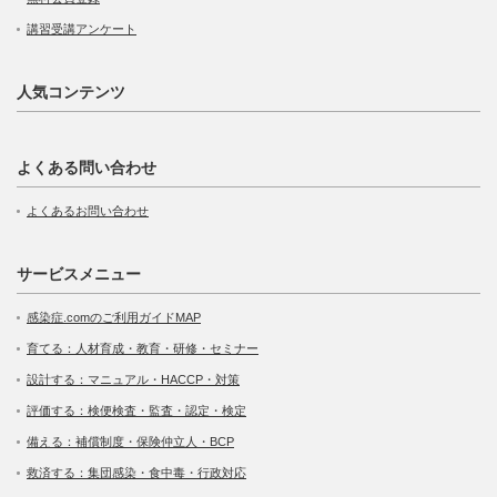
講習受講アンケート
人気コンテンツ
よくある問い合わせ
よくあるお問い合わせ
サービスメニュー
感染症.comのご利用ガイドMAP
育てる：人材育成・教育・研修・セミナー
設計する：マニュアル・HACCP・対策
評価する：検便検査・監査・認定・検定
備える：補償制度・保険仲立人・BCP
救済する：集団感染・食中毒・行政対応