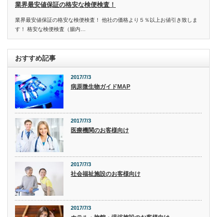
業界最安値保証の格安な検便検査！
業界最安値保証の格安な検便検査！ 他社の価格より５％以上お値引き致しま
す！ 格安な検便検査（腸内…
おすすめ記事
2017/7/3
病原微生物ガイドMAP
2017/7/3
医療機関のお客様向け
2017/7/3
社会福祉施設のお客様向け
2017/7/3