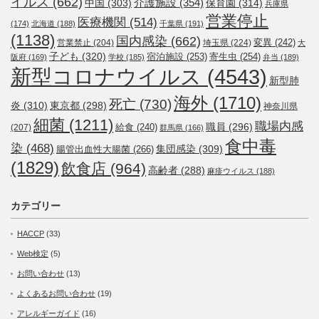
イルス
(662)
介護施設
(354)
中国
(303)
保育園
(314)
兵庫県
営業停止
医療機関
(514)
(174)
北海道
(188)
千葉県
(191)
(1138)
国内感染
(662)
変異
(242)
営業禁止
(204)
埼玉県
(224)
大
子ども
(320)
宿泊施設
(253)
寄生虫
(254)
阪府
(169)
学校
(185)
弁当
(189)
新型コロナウイルス
(4543)
新型肺
海外
(1710)
死亡
(730)
炎
(310)
東京都
(298)
神奈川県
細菌
(1211)
職場内感
職員
(296)
給食
(240)
(207)
群馬県
(166)
食中毒
染
(468)
集団感染
(309)
腸管出血性大腸菌
(266)
(1829)
飲食店
(964)
高齢者
(288)
麻疹ウイルス
(188)
カテゴリー
HACCP
(33)
Web検定
(5)
お問い合わせ
(13)
よくあるお問い合わせ
(19)
アレルギーガイド
(16)