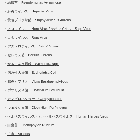
緑膿菌 Pseudomonas Aeruginosa
肝炎ウイルス Hepatitis Virus
黄色ブドウ球菌 Staphylococcus Aureus
ノロウイルス Noro Virus / サポウイルス Sapo Virus
ロタウイルス Rota Virus
アストロウイルス Astro Viruses
セレウス菌 Bacillus Cereus
サルモネラ属菌 Salmonella spp.
病原性大腸菌 Escherichia Coli
腸炎ビブリオ Vibrio Barahaemolyticus
ボツリヌス菌 Clostridium Botulinum
カンピロバクター Campylobacter
ウェルシュ菌 Clostridium Perfringens
ヘルペスウイルス・ヒトヘルペスウイルス Human Herpes Virus
白癬菌 Trichophyton Rubrum
疥癬 Scabies