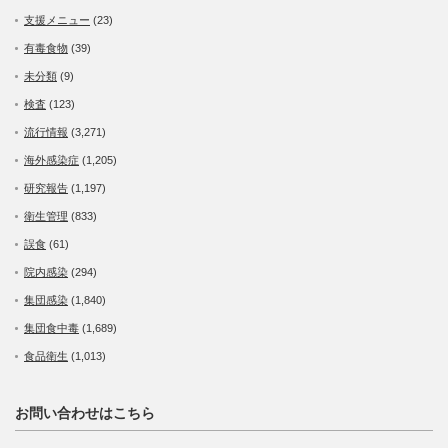
支援メニュー
(23)
有毒食物
(39)
未分類
(9)
検査
(123)
流行情報
(3,271)
海外感染症
(1,205)
研究報告
(1,197)
衛生管理
(833)
誤食
(61)
院内感染
(294)
集団感染
(1,840)
集団食中毒
(1,689)
食品衛生
(1,013)
お問い合わせはこちら