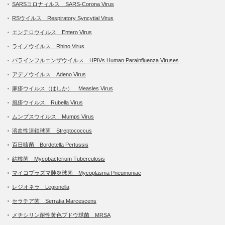
SARSコロナィルス SARS-Corona Virus
RSウイルス Respiratory Syncytial Virus
エンテロウイルス Entero Virus
ライノウイルス Rhino Virus
パラインフルエンザウイルス HPIVs Human Parainfluenza Viruses
アデノウイルス Adeno Virus
麻疹ウイルス（はしか） Measles Virus
風疹ウイルス Rubella Virus
ムンプスウイルス Mumps Virus
溶血性連鎖球菌 Streptococcus
百日咳菌 Bordetella Pertussis
結核菌 Mycobacterium Tuberculosis
マイコプラズマ肺炎球菌 Mycoplasma Pneumoniae
レジオネラ Legionella
セラチア菌 Serratia Marcescens
メチシリン耐性黄色ブドウ球菌 MRSA