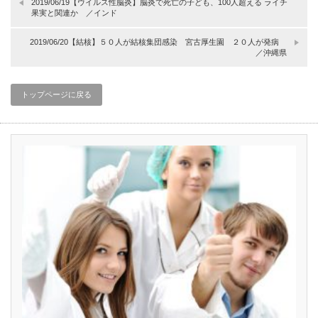
2019/06/19【ウイルス性脳炎】脳炎で死亡の子ども、100人超える ライチ
果実と関連か ／インド
2019/06/20【結核】５０人が結核集団感染 宮古厚生園 ２０人が発病
／沖縄県
トップページに戻る