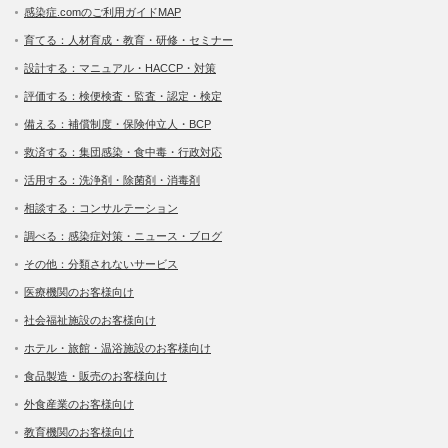
感染症.comのご利用ガイドMAP
育てる：人材育成・教育・研修・セミナー
設計する：マニュアル・HACCP・対策
評価する：検便検査・監査・認定・検定
備える：補償制度・保険仲立人・BCP
救済する：集団感染・食中毒・行政対応
活用する：洗浄剤・除菌剤・消毒剤
相談する：コンサルテーション
調べる：感染症対策・ニュース・ブログ
その他：分類されないサービス
医療機関のお客様向け
社会福祉施設のお客様向け
ホテル・旅館・温浴施設のお客様向け
食品製造・販売のお客様向け
外食産業のお客様向け
教育機関のお客様向け