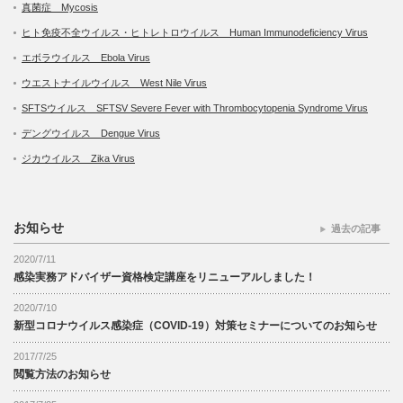
真菌症 Mycosis
ヒト免疫不全ウイルス・ヒトレトロウイルス Human Immunodeficiency Virus
エボラウイルス Ebola Virus
ウエストナイルウイルス West Nile Virus
SFTSウイルス SFTSV Severe Fever with Thrombocytopenia Syndrome Virus
デングウイルス Dengue Virus
ジカウイルス Zika Virus
お知らせ
過去の記事
2020/7/11
感染実務アドバイザー資格検定講座をリニューアルしました！
2020/7/10
新型コロナウイルス感染症（COVID-19）対策セミナーについてのお知らせ
2017/7/25
閲覧方法のお知らせ